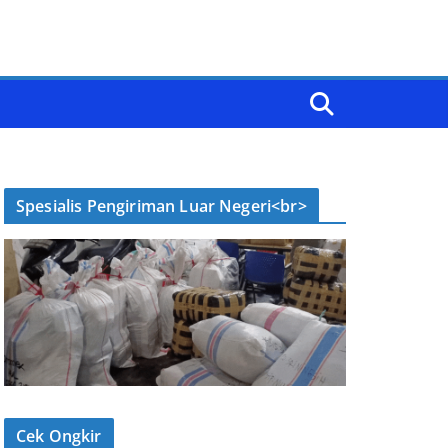
Spesialis Pengiriman Luar Negeri<br>
Cek Ongkir