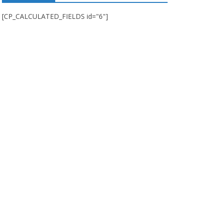
[CP_CALCULATED_FIELDS id="6"]