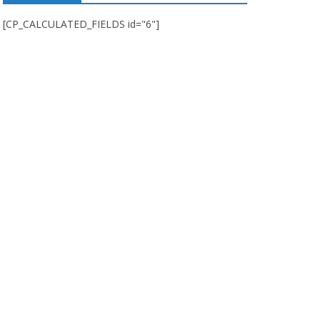
[CP_CALCULATED_FIELDS id="6"]