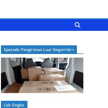
Spesialis Pengiriman Luar Negeri<br>
Cek Ongkir