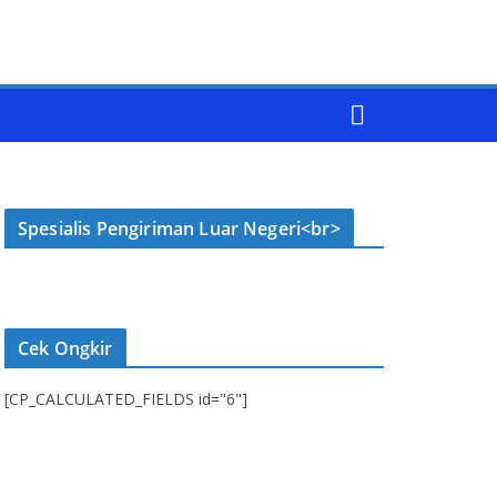
Spesialis Pengiriman Luar Negeri<br>
Cek Ongkir
[CP_CALCULATED_FIELDS id="6"]