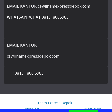
EMAIL KANTOR
cs@ilhamexpressdepok.com
WHATSAPP/CHAT
081318005983
EMAIL KANTOR
cs@ilhamexpressdepok.com
: 0813 1800 5983
Copyright © 2026
Ilham Express Depok
. All rights reserved.
Theme:
ColorMag
by ThemeGrill. Powered by
WordPress
.