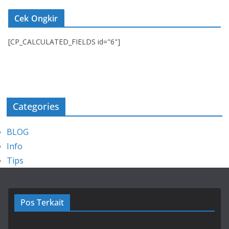
Cek Ongkir
[CP_CALCULATED_FIELDS id="6"]
Categories
BLOG
Info
Tips
Pos Terkait