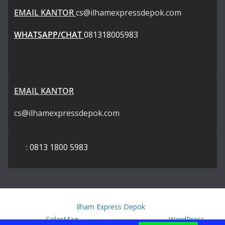
EMAIL KANTOR
cs@ilhamexpressdepok.com
WHATSAPP/CHAT
081318005983
EMAIL KANTOR
cs@ilhamexpressdepok.com
: 0813 1800 5983
Copyright © 2026
Ilham Express Depok
. All rights reserved.
Theme:
ColorMag
by ThemeGrill. Powered by
WordPress
.