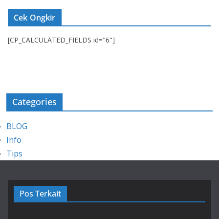
Cek Ongkir
[CP_CALCULATED_FIELDS id="6"]
Categories
BLOG
Info
Tips
Pos Terkait