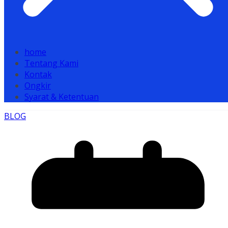
home
Tentang Kami
Kontak
Ongkir
Syarat & Ketentuan
BLOG