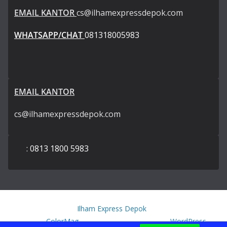
EMAIL KANTOR
cs@ilhamexpressdepok.com
WHATSAPP/CHAT
081318005983
EMAIL KANTOR
cs@ilhamexpressdepok.com
: 0813 1800 5983
Copyright © 2026
Ilham Express Depok
. All rights reserved.
Theme:
ColorMag
by ThemeGrill. Powered by
WordPress
.