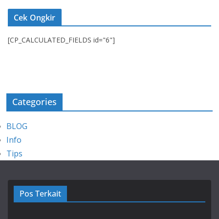
Cek Ongkir
[CP_CALCULATED_FIELDS id="6"]
Categories
BLOG
Info
Tips
Pos Terkait