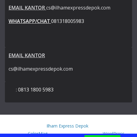
EMAIL KANTOR
cs@ilhamexpressdepok.com
WHATSAPP/CHAT
081318005983
EMAIL KANTOR
cs@ilhamexpressdepok.com
: 0813 1800 5983
Copyright © 2026
Ilham Express Depok
. All rights reserved.
Theme:
ColorMag
by ThemeGrill. Powered by
WordPress
.