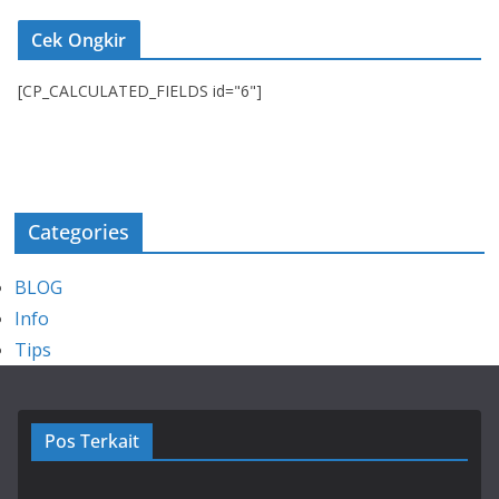
Cek Ongkir
[CP_CALCULATED_FIELDS id="6"]
Categories
BLOG
Info
Tips
Pos Terkait