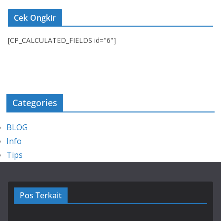
Cek Ongkir
[CP_CALCULATED_FIELDS id="6"]
Categories
BLOG
Info
Tips
Pos Terkait