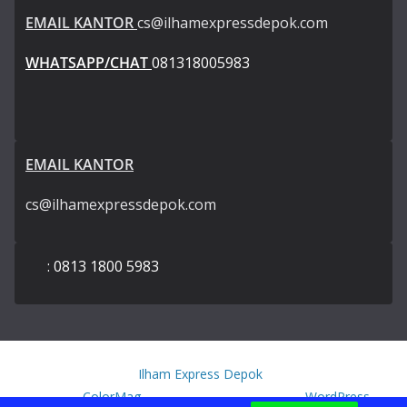
EMAIL KANTOR
cs@ilhamexpressdepok.com
WHATSAPP/CHAT
081318005983
EMAIL KANTOR
cs@ilhamexpressdepok.com
: 0813 1800 5983
Copyright © 2026
Ilham Express Depok
. All rights reserved.
Theme:
ColorMag
by ThemeGrill. Powered by
WordPress
.