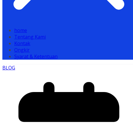
home
Tentang Kami
Kontak
Ongkir
Syarat & Ketentuan
BLOG