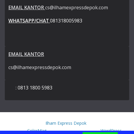
EMAIL KANTOR
cs@ilhamexpressdepok.com
WHATSAPP/CHAT
081318005983
EMAIL KANTOR
cs@ilhamexpressdepok.com
: 0813 1800 5983
Copyright © 2026
Ilham Express Depok
. All rights reserved.
Theme:
ColorMag
by ThemeGrill. Powered by
WordPress
.