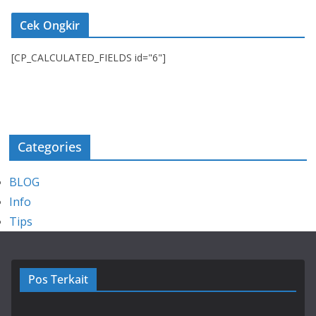
Cek Ongkir
[CP_CALCULATED_FIELDS id="6"]
Categories
BLOG
Info
Tips
Pos Terkait