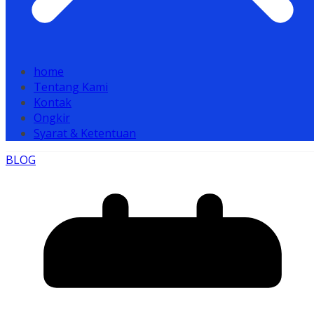
home
Tentang Kami
Kontak
Ongkir
Syarat & Ketentuan
BLOG