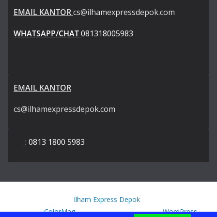
EMAIL KANTOR
cs@ilhamexpressdepok.com
WHATSAPP/CHAT
081318005983
EMAIL KANTOR
cs@ilhamexpressdepok.com
: 0813 1800 5983
Copyright © 2026
Ilham Express Depok
. All rights reserved.
Theme:
ColorMag
by ThemeGrill. Powered by
WordPress
.