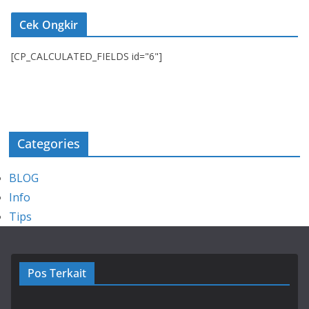
Cek Ongkir
[CP_CALCULATED_FIELDS id="6"]
Categories
BLOG
Info
Tips
Pos Terkait