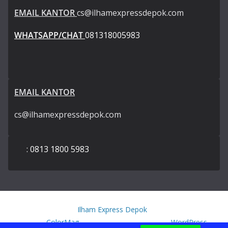
EMAIL KANTOR
cs@ilhamexpressdepok.com
WHATSAPP/CHAT
081318005983
EMAIL KANTOR
cs@ilhamexpressdepok.com
: 0813 1800 5983
Copyright © 2026
Ilham Express Depok
. All rights reserved.
Theme:
ColorMag
by ThemeGrill. Powered by
WordPress
.