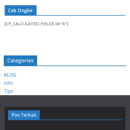
Cek Ongkir
[CP_CALCULATED_FIELDS id="6"]
Categories
BLOG
Info
Tips
Pos Terkait