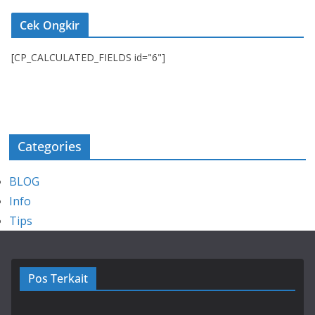
Cek Ongkir
[CP_CALCULATED_FIELDS id="6"]
Categories
BLOG
Info
Tips
Pos Terkait