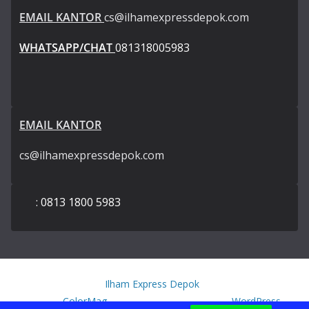
EMAIL KANTOR
cs@ilhamexpressdepok.com
WHATSAPP/CHAT
081318005983
EMAIL KANTOR
cs@ilhamexpressdepok.com
: 0813 1800 5983
Copyright © 2026
Ilham Express Depok
. All rights reserved.
Theme:
ColorMag
by ThemeGrill. Powered by
WordPress
.