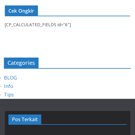
Cek Ongkir
[CP_CALCULATED_FIELDS id="6"]
Categories
BLOG
Info
Tips
Pos Terkait