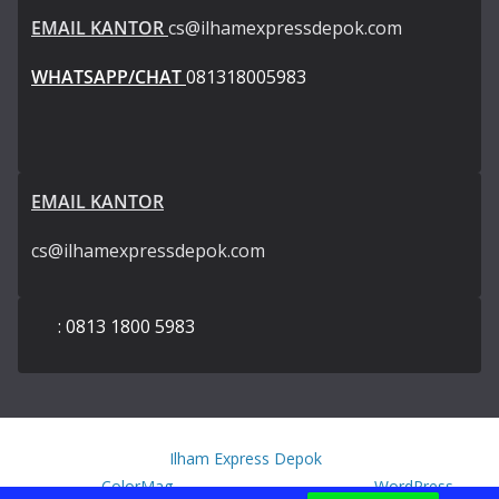
EMAIL KANTOR
cs@ilhamexpressdepok.com
WHATSAPP/CHAT
081318005983
EMAIL KANTOR
cs@ilhamexpressdepok.com
: 0813 1800 5983
Copyright © 2026
Ilham Express Depok
. All rights reserved.
Theme:
ColorMag
by ThemeGrill. Powered by
WordPress
.