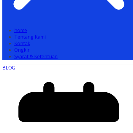
home
Tentang Kami
Kontak
Ongkir
Syarat & Ketentuan
BLOG