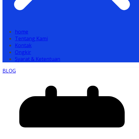
home
Tentang Kami
Kontak
Ongkir
Syarat & Ketentuan
BLOG