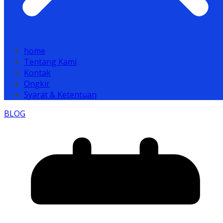
home
Tentang Kami
Kontak
Ongkir
Syarat & Ketentuan
BLOG