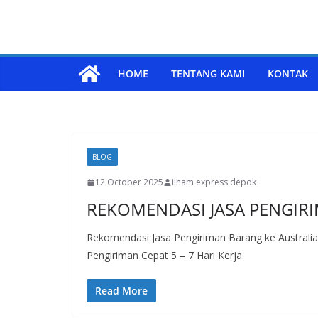
Skip
to
content
HOME
TENTANG KAMI
KONTAK
BLOG
12 October 2025
ilham express depok
REKOMENDASI JASA PENGIRI
Rekomendasi Jasa Pengiriman Barang ke Australi
Pengiriman Cepat 5 – 7 Hari Kerja
Read More