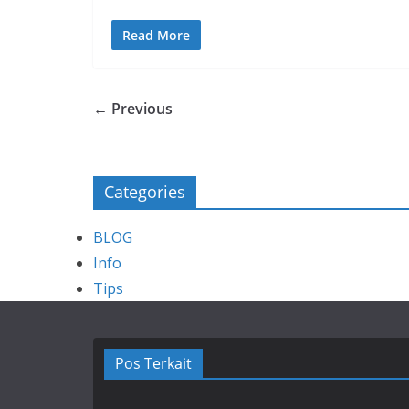
Read More
← Previous
Categories
BLOG
Info
Tips
Pos Terkait