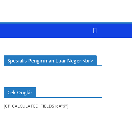
Spesialis Pengiriman Luar Negeri<br>
Cek Ongkir
[CP_CALCULATED_FIELDS id="6"]