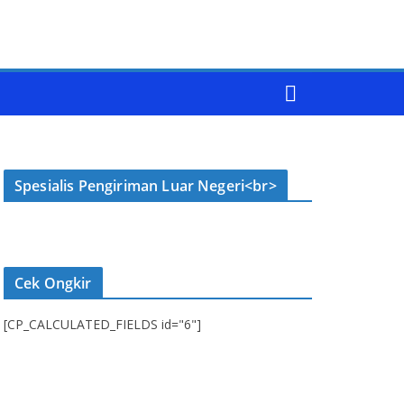
Spesialis Pengiriman Luar Negeri<br>
Cek Ongkir
[CP_CALCULATED_FIELDS id="6"]