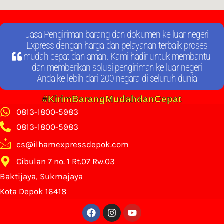
Jasa Pengiriman barang dan dokumen ke luar negeri
Express dengan harga dan pelayanan terbaik proses
mudah cepat dan aman. Kami hadir untuk membantu
dan memberikan solusi pengiriman ke luar negeri
Anda ke lebih dari 200 negara di seluruh dunia
#KirimBarangMudahdanCepat
0813-1800-5983
0813-1800-5983
cs@ilhamexpressdepok.com
Cibulan 7 no. 1 Rt.07 Rw.03
Baktijaya, Sukmajaya
Kota Depok 16418