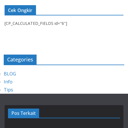
Cek Ongkir
[CP_CALCULATED_FIELDS id="6"]
Categories
BLOG
Info
Tips
Pos Terkait