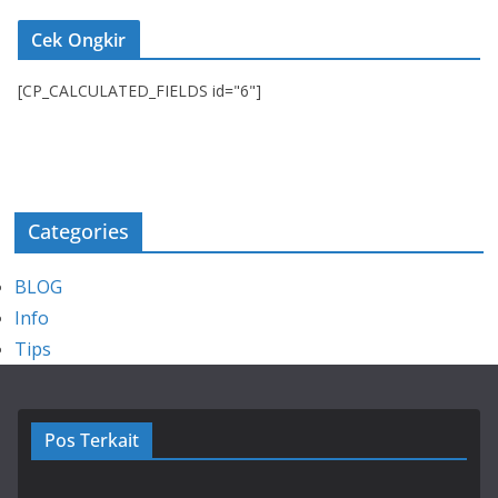
Cek Ongkir
[CP_CALCULATED_FIELDS id="6"]
Categories
BLOG
Info
Tips
Pos Terkait