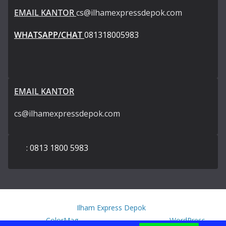
EMAIL KANTOR
cs@ilhamexpressdepok.com
WHATSAPP/CHAT
081318005983
EMAIL KANTOR
cs@ilhamexpressdepok.com
: 0813 1800 5983
Copyright © 2026
Ilham Express Depok
. All rights reserved.
Theme:
ColorMag
by ThemeGrill. Powered by
WordPress
.