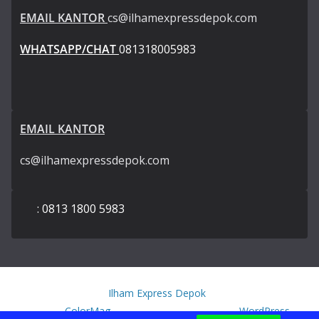
EMAIL KANTOR
cs@ilhamexpressdepok.com
WHATSAPP/CHAT
081318005983
EMAIL KANTOR
cs@ilhamexpressdepok.com
: 0813 1800 5983
Copyright © 2026
Ilham Express Depok
. All rights reserved.
Theme:
ColorMag
by ThemeGrill. Powered by
WordPress
.