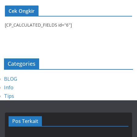
Cek Ongkir
[CP_CALCULATED_FIELDS id="6"]
Categories
BLOG
Info
Tips
Pos Terkait