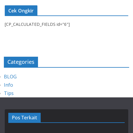
Cek Ongkir
[CP_CALCULATED_FIELDS id="6"]
Categories
BLOG
Info
Tips
Pos Terkait