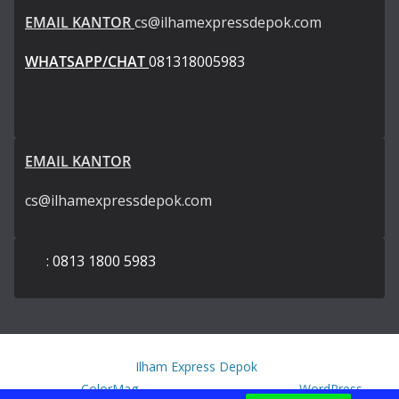
EMAIL KANTOR
cs@ilhamexpressdepok.com
WHATSAPP/CHAT
081318005983
EMAIL KANTOR
cs@ilhamexpressdepok.com
: 0813 1800 5983
Copyright © 2026
Ilham Express Depok
. All rights reserved.
Theme:
ColorMag
by ThemeGrill. Powered by
WordPress
.