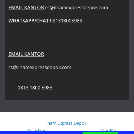
EMAIL KANTOR
cs@ilhamexpressdepok.com
WHATSAPP/CHAT
081318005983
EMAIL KANTOR
cs@ilhamexpressdepok.com
: 0813 1800 5983
Copyright © 2026
Ilham Express Depok
. All rights reserved.
Theme:
ColorMag
by ThemeGrill. Powered by
WordPress
.