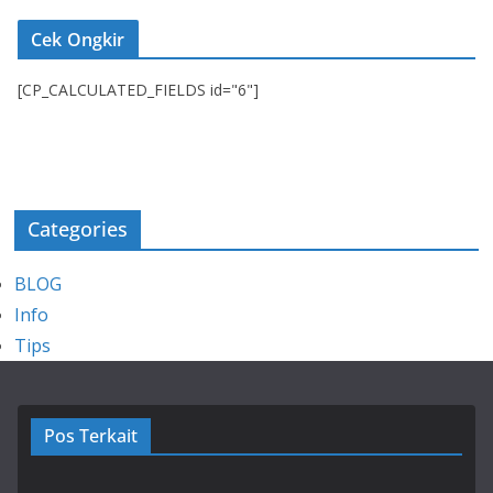
Cek Ongkir
[CP_CALCULATED_FIELDS id="6"]
Categories
BLOG
Info
Tips
Pos Terkait