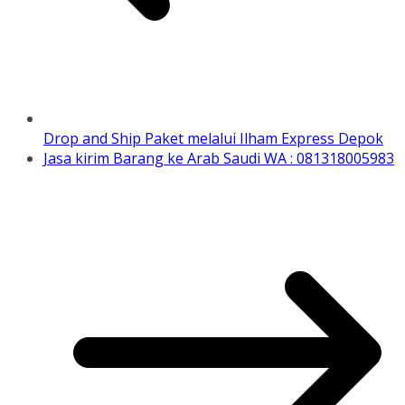
Drop and Ship Paket melalui Ilham Express Depok
Jasa kirim Barang ke Arab Saudi WA : 081318005983