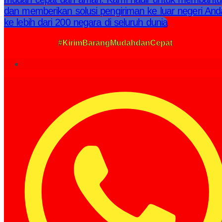
dan memberikan solusi pengiriman ke luar negeri And
ke lebih dari 200 negara di seluruh dunia
#KirimBarangMudahdanCepat