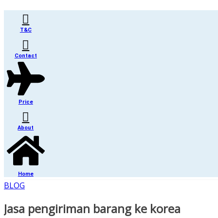
Skip
to
content
T&C
Contact
Price
About
Home
BLOG
Jasa pengiriman barang ke korea