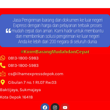
Jasa Pengiriman barang dan dokumen ke luar negeri
Express dengan harga dan pelayanan terbaik proses
mudah cepat dan aman. Kami hadir untuk membantu
dan memberikan solusi pengiriman ke luar negeri
Anda ke lebih dari 200 negara di seluruh dunia
#KirimBarangMudahdanCepat
0813-1800-5983
0813-1800-5983
cs@ilhamexpressdepok.com
Cibulan 7 no. 1 Rt.07 Rw.03
Baktijaya, Sukmajaya
Kota Depok 16418