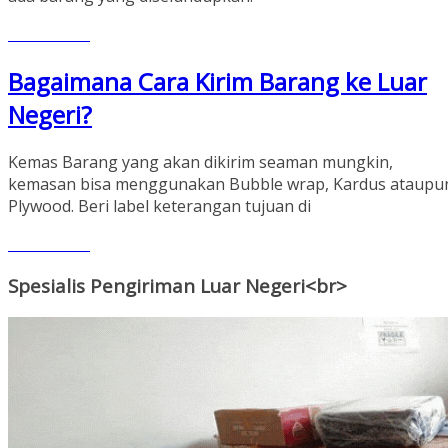
Read More
Bagaimana Cara Kirim Barang ke Luar
Negeri?
Kemas Barang yang akan dikirim seaman mungkin,
kemasan bisa menggunakan Bubble wrap, Kardus ataupu
Plywood. Beri label keterangan tujuan di
Read More
Spesialis Pengiriman Luar Negeri<br>