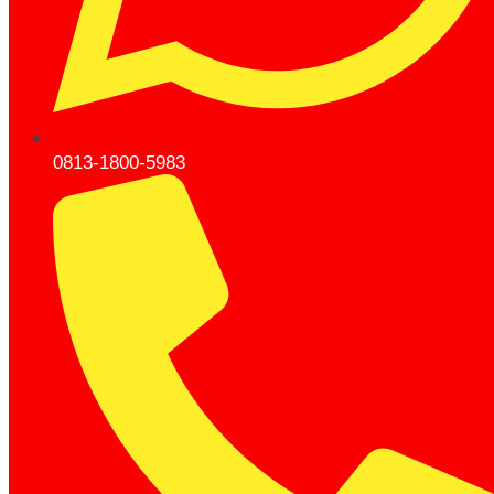
0813-1800-5983