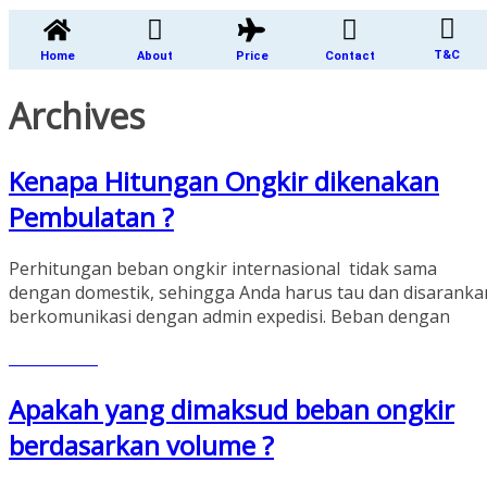
T&C
Home
About
Price
Contact
Archives
Kenapa Hitungan Ongkir dikenakan
Pembulatan ?
Perhitungan beban ongkir internasional tidak sama
dengan domestik, sehingga Anda harus tau dan disaranka
berkomunikasi dengan admin expedisi. Beban dengan
Read More
Apakah yang dimaksud beban ongkir
berdasarkan volume ?