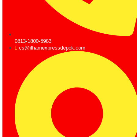
0813-1800-5983
cs@ilhamexpressdepok.com