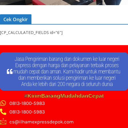
Cek Ongkir
[CP_CALCULATED_FIELDS id="6"]
Jasa Pengiriman barang dan dokumen ke luar negeri
Express dengan harga dan pelayanan terbaik proses
mudah cepat dan aman. Kami hadir untuk membantu
dan memberikan solusi pengiriman ke luar negeri
Anda ke lebih dari 200 negara di seluruh dunia
#KirimBarangMudahdanCepat
0813-1800-5983
0813-1800-5983
cs@ilhamexpressdepok.com